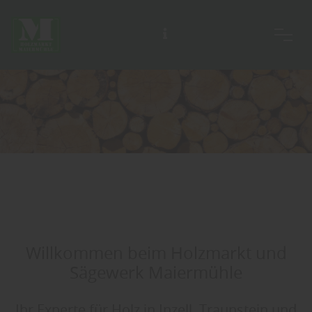
Unsere Ausstellung ist täglich für Sie geöffnet, auch an Sonn- und Feiertagen.
Willkommen beim Holzmarkt und
Sägewerk Maiermühle
Ihr Experte für Holz in Inzell, Traunstein und