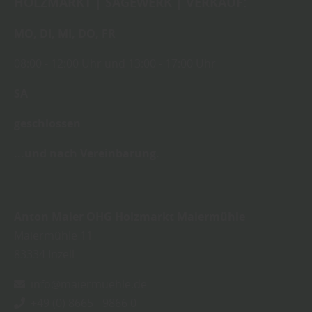
HOLZMARKT | SÄGEWERK | VERKAUF:
MO,
DI,
MI,
DO,
FR
08:00
- 12:00 Uhr
und
13:00
-
17:00 Uhr
SA
geschlossen
...und nach Vereinbarung.
Anton Maier OHG Holzmarkt Maiermühle
Maiermühle 11
83334
Inzell
info@maiermuehle.de
+49 (0) 8665 - 9866 0