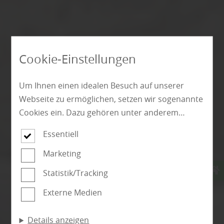
Cookie-Einstellungen
Um Ihnen einen idealen Besuch auf unserer
Webseite zu ermöglichen, setzen wir sogenannte
Cookies ein. Dazu gehören unter anderem
Cookies, die für die Steuerung und den
Essentiell
reibungslosen Betrieb unserer kommerziellen
Unternehmensseite notwendig sind. Zusätzlich
Marketing
verwenden wir Cookies zur anonymen Erhebung
Statistik/Tracking
von Statistiken sowie solche, die zur Ausspielung
Externe Medien
und Anzeige personalisierter Inhalte auch nach
dem Besuch unserer Webseite eingesetzt
Details anzeigen
werden können. Durch unsere Cookie-