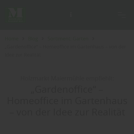
Unsere Ausstellung ist täglich für Sie geöffnet, auch an Sonn- und Feiertagen.
Home
Blog
Sortiment: Garten
„Gardenoffice“ – Homeoffice im Gartenhaus – von der
Idee zur Realität
Holzmarkt Maiermühle empfiehlt:
„Gardenoffice“ –
Homeoffice im Gartenhaus
– von der Idee zur Realität