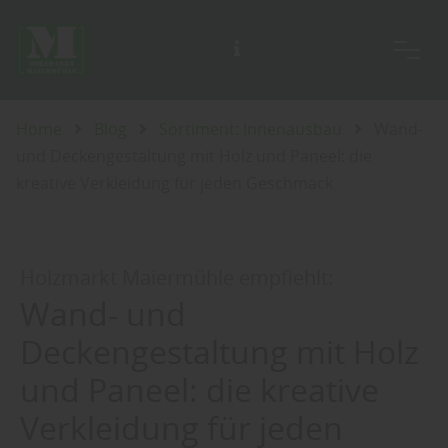
Unsere Ausstellung ist täglich für Sie geöffnet, auch an Sonn- und Feiertagen.
Home
Blog
Sortiment: Innenausbau
Wand-
und Deckengestaltung mit Holz und Paneel: die
kreative Verkleidung für jeden Geschmack
Holzmarkt Maiermühle empfiehlt:
Wand- und
Deckengestaltung mit Holz
und Paneel: die kreative
Verkleidung für jeden