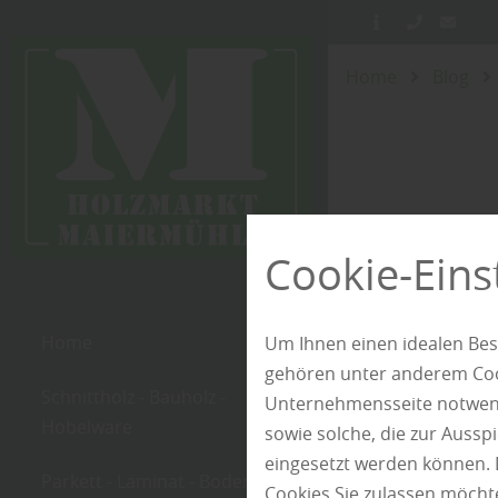
Home
Blog
Cookie-Eins
Home
Um Ihnen einen idealen Bes
gehören unter anderem Cook
Schnittholz - Bauholz -
Unternehmensseite notwendi
Hobelware
sowie solche, die zur Auss
eingesetzt werden können. 
Parkett - Laminat - Boden
Cookies Sie zulassen möchte