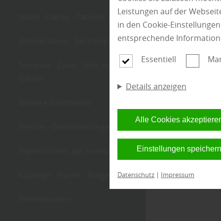
Leistungen auf der Webseite
Wand - Decke - Paneele
in den Cookie-Einstellunge
entsprechende Information
Zimmertüren - Beschläge
Essentiell
Mar
Terrasse - Zaun - Holz im
Garten
Details anzeigen
Weitere Sortimente
Alle Cookies akzeptiere
Service - Dienstleistungen
Einstellungen speicher
Impressionen zur Ausstellung
Kataloge - Planer - Ratgeber
Datenschutz
|
Impressum
Themenseiten