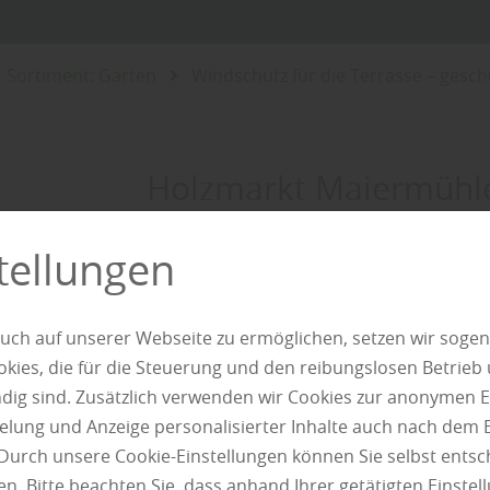
Sortiment: Garten
Windschutz für die Terrasse – gesch
Holzmarkt Maiermühle
Windschutz für di
tellungen
geschützt sitzen, l
uch auf unserer Webseite zu ermöglichen, setzen wir sogen
ies, die für die Steuerung und den reibungslosen Betrieb
g sind. Zusätzlich verwenden wir Cookies zur anonymen E
pielung und Anzeige personalisierter Inhalte auch nach dem
Durch unsere Cookie-Einstellungen können Sie selbst entsc
n. Bitte beachten Sie, dass anhand Ihrer getätigten Einstell