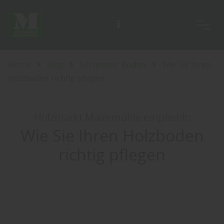
Unsere Ausstellung ist täglich für Sie geöffnet, auch an Sonn- und Feiertagen.
Home
Blog
Sortiment: Boden
Wie Sie Ihren
Holzboden richtig pflegen
Holzmarkt Maiermühle empfiehlt:
Wie Sie Ihren Holzboden
richtig pflegen