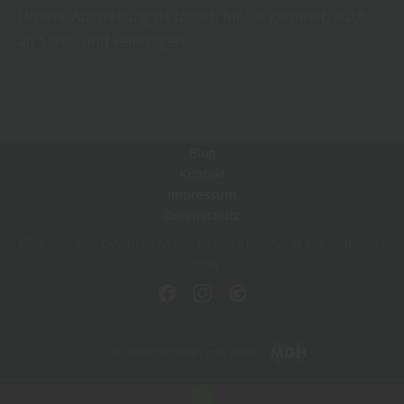
Unsere Ausstellung ist täglich für Sie geöffnet, auch
an Sonn- und Feiertagen.
Blog
Kontakt
Impressum
Datenschutz
Copyright by Anton Maier OHG | Holzmarkt Maiermühle -
2026
In Kooperation mit dem