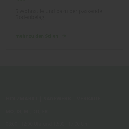
5 Wohnstile und dazu der passende
Bodenbelag
mehr zu den Stilen
HOLZMARKT | SÄGEWERK | VERKAUF:
MO,
DI,
MI,
DO,
FR
08:00
- 12:00 Uhr
und
13:00
-
17:00 Uhr