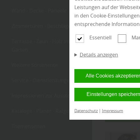
Leistungen auf der Webseite
Wand - Decke - Paneele
in den Cookie-Einstellunge
entsprechende Information
Zimmertüren - Beschläge
Essentiell
Mar
Kate
Terrasse - Zaun - Holz im
Garten
Details anzeigen
Weitere Sortimente
Alle Cookies akzeptiere
Service - Dienstleistungen
Einstellungen speicher
Impressionen zur Ausstellung
Kataloge - Planer - Ratgeber
Datenschutz
|
Impressum
Filter anwe
Themenseiten