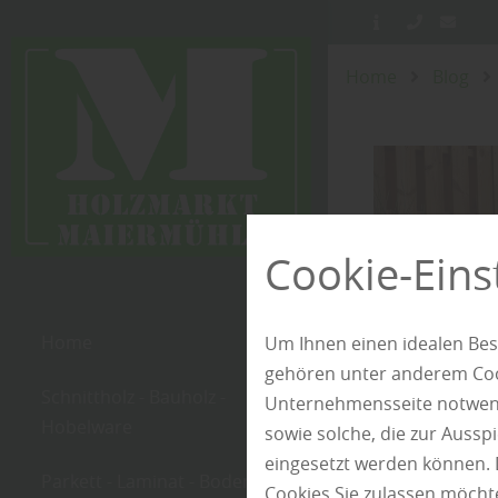
Home
Blog
Cookie-Eins
Home
Um Ihnen einen idealen Bes
gehören unter anderem Cook
Schnittholz - Bauholz -
Unternehmensseite notwendi
Hobelware
sowie solche, die zur Auss
eingesetzt werden können. 
Parkett - Laminat - Boden
Cookies Sie zulassen möchte