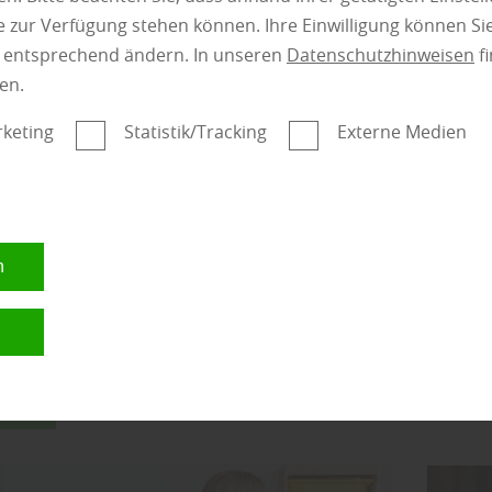
mehr zu Sichts
 zur Verfügung stehen können. Ihre Einwilligung können Sie
n entsprechend ändern. In unseren
Datenschutzhinweisen
fi
en.
keting
Statistik/Tracking
Externe Medien
gorie:
Boden
n
Bod
n
nden