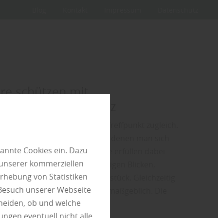
Blog
Kontakt
Impressum
Datenschutz
re schützen mit
tzelementen aus Holz
Rückzugsort, Lebensraum und Treffpunkt zugleich.
st es, Bereiche zu schaffen, in denen man sich
annte Cookies ein. Dazu
en kann. Sichtschutzelemente erfüllen dabei
 unserer kommerziellen
nen: Sie schützen vor neugierigen Blicken,
rhebung von Statistiken
 und strukturieren das Grundstück. Gleichzeitig
 Besuch unserer Webseite
Erscheinungsbild des Gartens maßgeblich. Die
heiden, ob und welche
gen Materials und…
ungen eventuell nicht alle