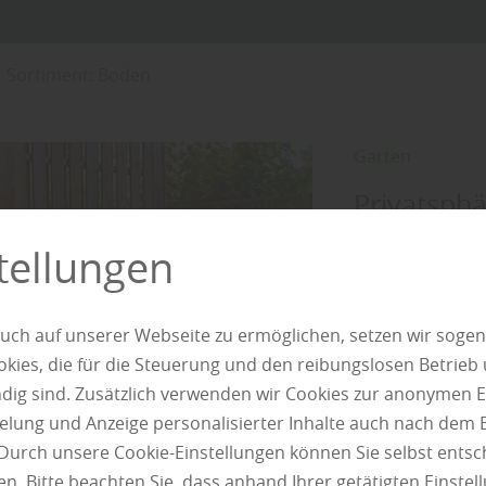
Sortiment: Boden
Garten
Privatsphä
Sichtschu
tellungen
Ein Garten ist 
Umso wichtiger i
uch auf unserer Webseite zu ermöglichen, setzen wir sogen
ungestört beweg
ies, die für die Steuerung und den reibungslosen Betrieb
mehrere Funktio
g sind. Zusätzlich verwenden wir Cookies zur anonymen E
reduzieren Wind
pielung und Anzeige personalisierter Inhalte auch nach dem
prägen sie das 
Durch unsere Cookie-Einstellungen können Sie selbst entsc
Wahl des richti
n. Bitte beachten Sie, dass anhand Ihrer getätigten Einstell