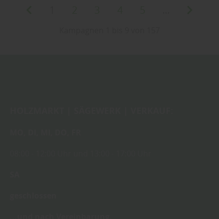
1
2
3
4
5
...
Kampagnen 1 bis 9 von 157
HOLZMARKT | SÄGEWERK | VERKAUF:
MO,
DI,
MI,
DO,
FR
08:00
- 12:00 Uhr
und
13:00
-
17:00 Uhr
SA
geschlossen
...und nach Vereinbarung.