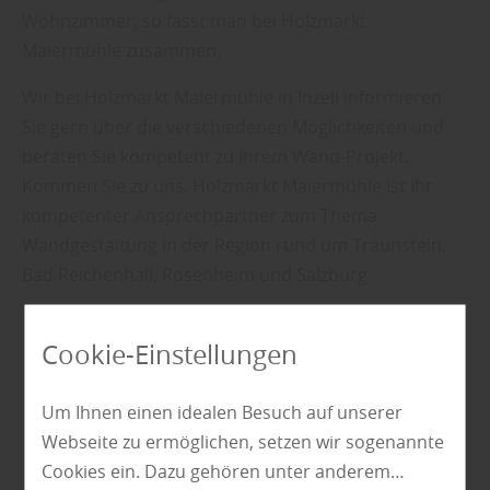
Wohnzimmer, so fasst man bei Holzmarkt
Maiermühle zusammen.
Wir bei Holzmarkt Maiermühle in Inzell informieren
Sie gern über die verschiedenen Möglichkeiten und
beraten Sie kompetent zu Ihrem Wand-Projekt.
Kommen Sie zu uns. Holzmarkt Maiermühle ist Ihr
kompetenter Ansprechpartner zum Thema
Wandgestaltung in der Region rund um Traunstein,
Bad Reichenhall, Rosenheim und Salzburg
Cookie-Einstellungen
Sie haben Fragen zu Wandpaneelen oder
Wandgestaltung?
Um Ihnen einen idealen Besuch auf unserer
Kontaktieren Sie uns für eine kompetente Beratung
Webseite zu ermöglichen, setzen wir sogenannte
unter:
Cookies ein. Dazu gehören unter anderem