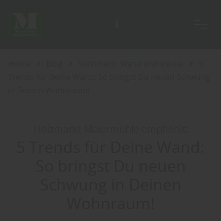
Unsere Ausstellung ist täglich für Sie geöffnet, auch an Sonn- und Feiertagen.
Home
Blog
Sortiment: Wand und Decke
5
Trends für Deine Wand: So bringst Du neuen Schwung
in Deinen Wohnraum!
Holzmarkt Maiermühle empfiehlt:
5 Trends für Deine Wand:
So bringst Du neuen
Schwung in Deinen
Wohnraum!