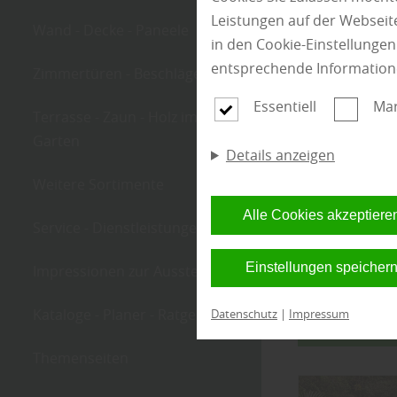
Leistungen auf der Webseite
Wand - Decke - Paneele
in den Cookie-Einstellunge
entsprechende Information
Zimmertüren - Beschläge
Essentiell
Mar
Kate
Terrasse - Zaun - Holz im
Garten
Details anzeigen
Weitere Sortimente
Alle Cookies akzeptiere
Service - Dienstleistungen
Einstellungen speicher
Impressionen zur Ausstellung
Kataloge - Planer - Ratgeber
Datenschutz
|
Impressum
Filter anwe
Themenseiten