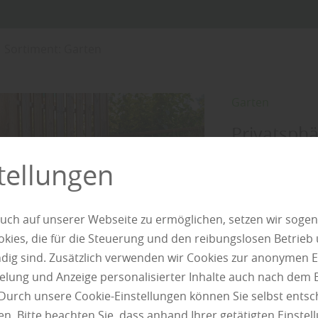
Sortiment: Garten
Garten
Privatsphä
Sichtschu
tellungen
Ein Garten ist 
Umso wichtiger i
uch auf unserer Webseite zu ermöglichen, setzen wir sogen
ungestört beweg
ies, die für die Steuerung und den reibungslosen Betrieb
mehrere Funktio
g sind. Zusätzlich verwenden wir Cookies zur anonymen E
reduzieren Wind
pielung und Anzeige personalisierter Inhalte auch nach dem
prägen sie das 
Durch unsere Cookie-Einstellungen können Sie selbst entsc
Wahl des richti
n. Bitte beachten Sie, dass anhand Ihrer getätigten Einstell