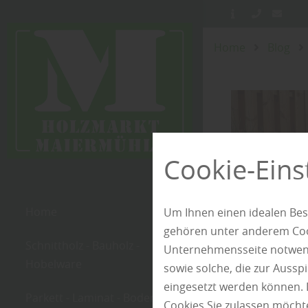
Home
Blog
Cookie-Eins
Home
Um Ihnen einen idealen Bes
gehören unter anderem Cook
Schnittholz - Bauholz -
Unternehmensseite notwendi
Hobelware
sowie solche, die zur Auss
eingesetzt werden können. 
Parkett - Laminat - Boden
Cookies Sie zulassen möchte