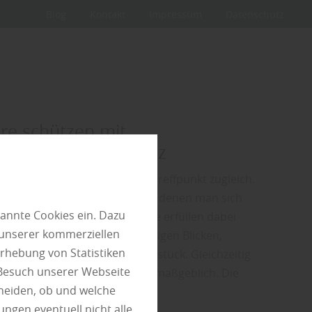
Blog
Kontakt
Impressum
Datenschutz
re schützen mit
tzelementen aus Holz
Rückzugsort, Lebensraum und Treffpunkt zugleich.
st es, Bereiche zu schaffen, in denen man sich
annte Cookies ein. Dazu
en kann. Sichtschutzelemente erfüllen dabei
 unserer kommerziellen
nen: Sie schützen vor neugierigen Blicken,
rhebung von Statistiken
 und strukturieren das Grundstück. Gleichzeitig
 Besuch unserer Webseite
Erscheinungsbild des Gartens maßgeblich. Die
heiden, ob und welche
gen Materials und…
ungen eventuell nicht alle