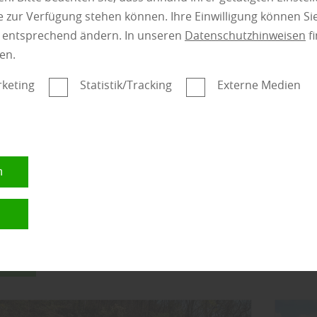
mehr zu Sichts
 zur Verfügung stehen können. Ihre Einwilligung können Sie
n entsprechend ändern. In unseren
Datenschutzhinweisen
fi
en.
keting
Statistik/Tracking
Externe Medien
gorie:
Garten
n
Gart
n
nden